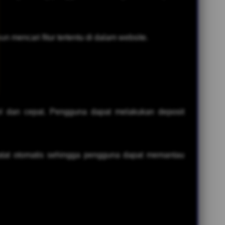
 mencari fitur tertentu di dalam website.
el dan cepat. Pengguna dapat melakukan deposit
ercatat otomatis sehingga pengguna dapat memantau