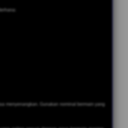
derhana:
terasa menyenangkan. Gunakan nominal bermain yang