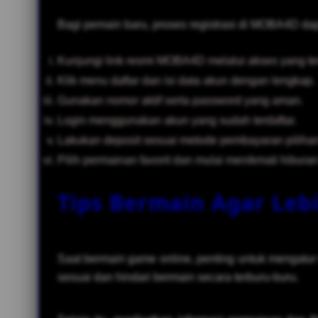
Bagi pemain baru, proses registrasi di MOBA4D da
Kunjungi link resmi MOBA4D melalui akses yang te
Klik menu daftar dan isi data akun dengan lengkap.
Gunakan nomor aktif serta password yang aman.
Login menggunakan akun yang sudah terdaftar.
Lakukan deposit sesuai metode pembayaran pilihan
Pilih permainan favorit dan mulai menikmati hibur
Tips Bermain Agar Le
Saat bermain game online, penting untuk mengatur
sesuai dan hindari bermain secara terburu-buru.