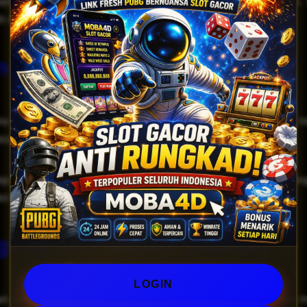
es bermain terasa lebih nyaman tanpa loading berlebihan.
h menarik dan stabil sepanjang waktu.
ng Lebih Modern
a fresh PUBG yang dipadukan dengan atmosfer slot gacor mo
sa lebih hidup dan berbeda dibanding platform biasa.
p, seluruh halaman tetap tampil optimal dengan navigasi yan
 yang lebih cepat dan stabil setiap hari.
ngkap dan Mudah Diakses
LOGIN
 online populer yang dapat dinikmati sesuai gaya bermain