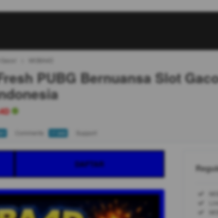
t Gacor
MOBA4D
resh PUBG Bernuansa Slot Gaco
Indonesia
4D
Comments
Support
01
17.945
DAFTAR
Regul
Regu
Inc
MO
Inc
MOBA
Lin
Inc
MO
bern