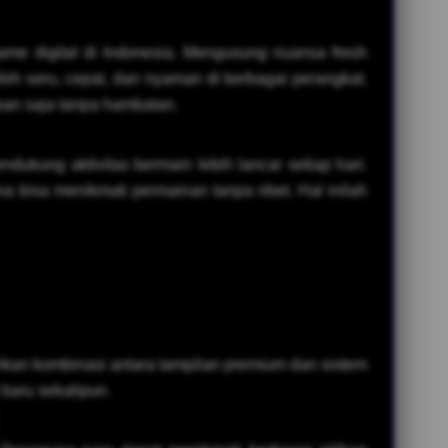
ame digital di Indonesia. Mengusung nuansa fresh
 seru, cepat, dan nyaman di berbagai perangkat.
pan saja tanpa hambatan.
ukung aktivitas bermain lebih lancar setiap hari.
na bisa menikmati permainan tanpa ribet. Hal inilah
ikan kombinasi antara tampilan premium dan sistem
baru sekalipun.