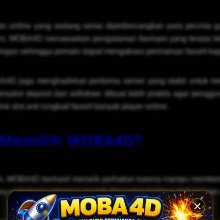
ran online yang sedang ramai diperbincangkan para pecinta g
n, MOBA4D menawarkan pengalaman bermain yang terasa lebih
 ringan sehingga pemain dapat mengakses permainan favorit ka
D juga menghadirkan performa server yang stabil untuk mend
ansaksi deposit dan withdraw dibuat lebih praktis agar penggu
slot anti rungkad favorit banyak player online.
 Memilih MOBA4D?
 ini, MOBA4D berhasil menarik perhatian karena mampu member
ara sederhana sehingga mudah digunakan bahkan oleh pemain 