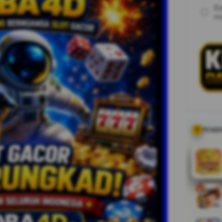
popul
Ex
aman
mo
deng
V
i
e
w
l
i
c
e
PEME
n
s
e
d
e
t
a
i
l