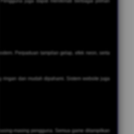
 Pengguna juga dapat menikmati berbagai pilihan
dern. Perpaduan tampilan gelap, efek neon, serta
g ringan dan mudah dipahami. Sistem website juga
 masing-masing pengguna. Semua game ditampilkan