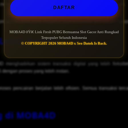
g membantu pemain menemukan permainan favorit lebih cepat.
DAFTAR
engguna tidak perlu kesulitan saat berpindah permainan maupun
MOBA4D ðŸš€ Link Fresh PUBG Bernuansa Slot Gacor Anti Rungkad
Lebih Praktis
Terpopuler Seluruh Indonesia
© COPYRIGHT 2026 MOBA4D x Seo Datok Is Back.
nghadirkan sistem transaksi digital yang lebih fleksib
 dengan proses yang lebih instan.
proses pencairan berjalan lebih efisien. Semua transaksi t
g di MOBA4D